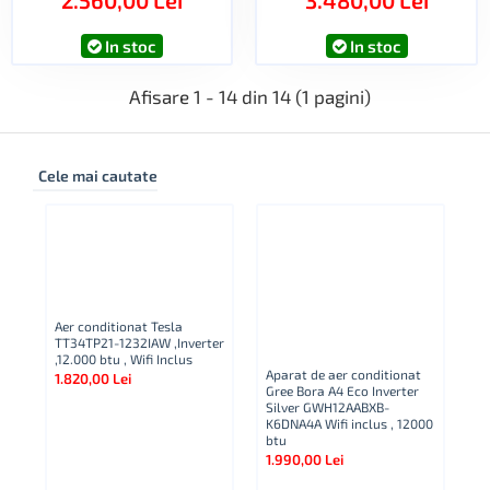
In stoc
In stoc
Afisare 1 - 14 din 14 (1 pagini)
Cele mai cautate
Aer conditionat Tesla
TT34TP21-1232IAW ,Inverter
,12.000 btu , Wifi Inclus
Aparat de aer conditionat
1.820,00 Lei
Gree Bora A4 Eco Inverter
Ap
Silver GWH12AABXB-
Co
K6DNA4A Wifi inclus , 12000
A
btu
NG
1.990,00 Lei
Bt
2.