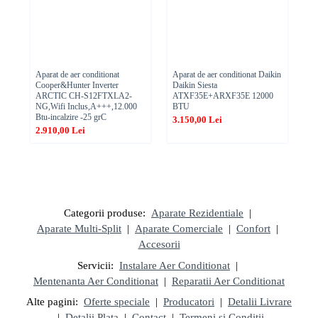
Aparat de aer conditionat
Aparat de aer conditionat Daikin
Ae
Cooper&Hunter Inverter
Daikin Siesta
TT
ARCTIC CH-S12FTXLA2-
ATXF35E+ARXF35E 12000
,1
NG,Wifi Inclus,A+++,12.000
BTU
1.
Btu-incalzire -25 grC
3.150,00 Lei
2.910,00 Lei
Categorii produse:
Aparate Rezidentiale
|
Aparate Multi-Split
|
Aparate Comerciale
|
Confort
|
Accesorii
Servicii:
Instalare Aer Conditionat
|
Mentenanta Aer Conditionat
|
Reparatii Aer Conditionat
Alte pagini:
Oferte speciale
|
Producatori
|
Detalii Livrare
|
Detalii Plata
|
Contact
|
Termeni si Conditii