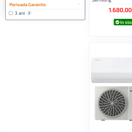
Perioada Garantie
1.680,00
3 ani
2
In sto