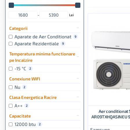
-
Lei
Categorii
Aparate de Aer Conditionat
9
Aparate Rezidentiale
9
Temperatura minima functionare
pe Incalzire
-15 °C
2
Conexiune WIFI
Nu
2
Clasa Energetica Racire
A++
2
Aer conditiona
Capacitate
AR09TXHQASINEU 9.
12000 btu
2
Samsung