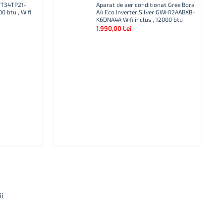
 TT34TP21-
Aparat de aer conditionat Gree Bora
0 btu , Wifi
A4 Eco Inverter Silver GWH12AABXB-
K6DNA4A Wifi inclus , 12000 btu
1.990,00 Lei
ii