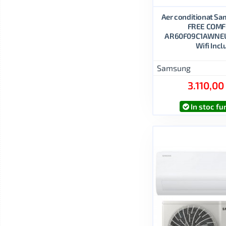
Aer conditionat S
FREE COM
AR60F09C1AWNEU 
Wifi Incl
Samsung
3.110,00
In stoc fu