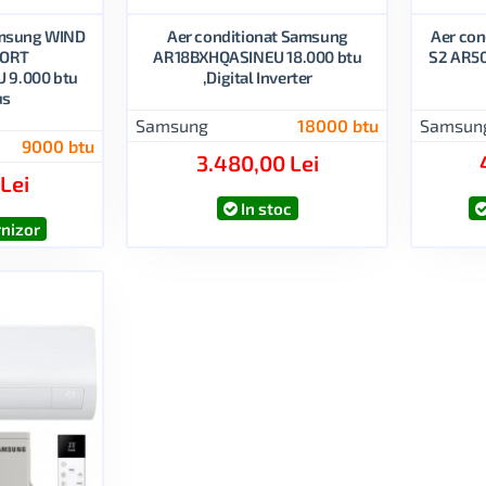
amsung WIND
Aer conditionat Samsung
Aer co
FORT
AR18BXHQASINEU 18.000 btu
S2 AR50
9.000 btu
,Digital Inverter
us
Samsung
18000 btu
Samsun
9000 btu
3.480,00 Lei
 Lei
In stoc
rnizor