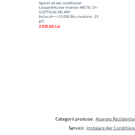
ra
Aparat de aer conditionat
B-
Cooper&Hunter Inverter ARCTIC CH-
S12FTXLA2-NG,Wifi
Inclus,A+++,12.000 Btu-incalzire -25
grC
2.910,00 Lei
Categorii produse:
Aparate Rezidentia
Servicii:
Instalare Aer Condition