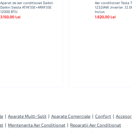
Aparat de aer conditionat Daikin
Aer conditionat Tesla
Daikin Siesta ATXF35E+ARXF35E
1232IAW ,Inverter ,12.00
12000 BTU
Inclus
3.150,00 Lei
1.820,00 Lei
le
|
Aparate Multi-Split
|
Aparate Comerciale
|
Confort
|
Accesor
at
|
Mentenanta Aer Conditionat
|
Reparatii Aer Conditionat