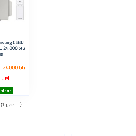
amsung CEBU
 24.000 btu
us
24000 btu
 Lei
rnizor
 (1 pagini)