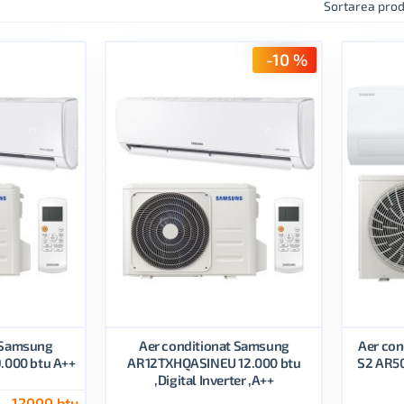
Sortarea prod
-10 %
t Samsung
Aer conditionat Samsung
Aer co
000 btu A++
AR12TXHQASINEU 12.000 btu
S2 AR5
,Digital Inverter ,A++
12000 btu