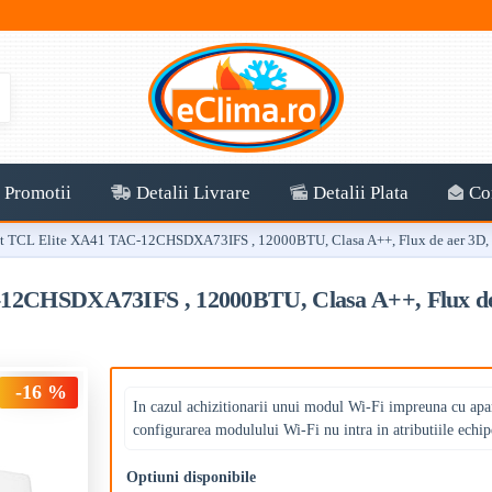
Promotii
Detalii Livrare
Detalii Plata
Co
at TCL Elite XA41 TAC-12CHSDXA73IFS , 12000BTU, Clasa A++, Flux de aer 3D, Fil
-12CHSDXA73IFS , 12000BTU, Clasa A++, Flux de 
-16 %
In cazul achizitionarii unui modul Wi-Fi impreuna cu apar
configurarea modulului Wi-Fi nu intra in atributiile echip
Optiuni disponibile