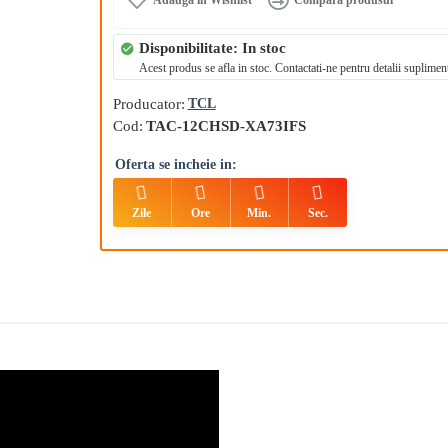
Disponibilitate: In stoc
Acest produs se afla in stoc. Contactati-ne pentru detalii suplimen
Producator:
TCL
Cod:
TAC-12CHSD-XA73IFS
Oferta se incheie in:
Zile
Ore
Min.
Sec.