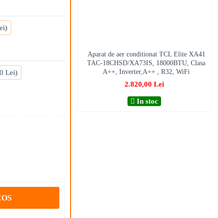
ei)
Aparat de aer conditionat TCL Elite XA41
TAC-18CHSD/XA73IS, 18000BTU, Clasa
A++, Inverter,A++ , R32, WiFi
0 Lei)
2.820,00 Lei
In stoc
COS