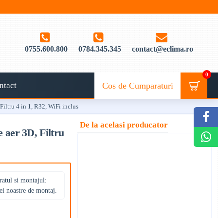
0755.600.800
0784.345.345
contact@eclima.ro
0
ntact
Cos de Cumparaturi
tru 4 in 1, R32, WiFi inclus
De la acelasi producator
aer 3D, Filtru
atul si montajul:
ei noastre de montaj.