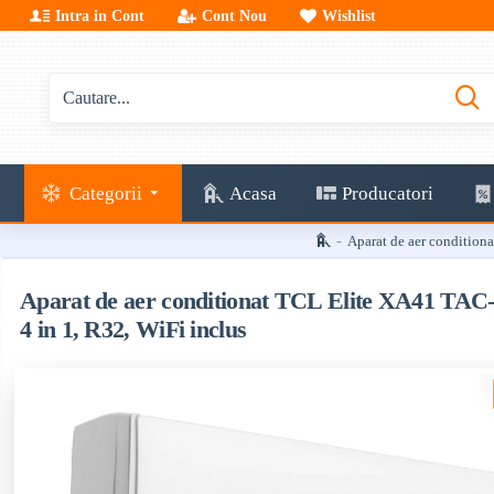
Intra in Cont
Cont Nou
Wishlist
Categorii
Acasa
Producatori
Aparat de aer condition
Aparat de aer conditionat TCL Elite XA41 TAC
4 in 1, R32, WiFi inclus