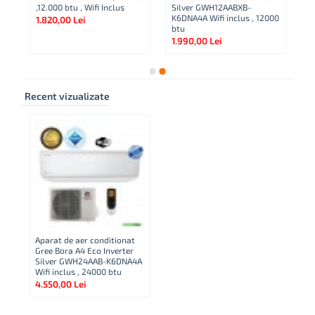
,12.000 btu , Wifi Inclus
Silver GWH12AABXB-
A
K6DNA4A Wifi inclus , 12000
NG
1.820,00 Lei
btu
Bt
1.990,00 Lei
2.
Recent vizualizate
Aparat de aer conditionat
Gree Bora A4 Eco Inverter
Silver GWH24AAB-K6DNA4A
Wifi inclus , 24000 btu
4.550,00 Lei