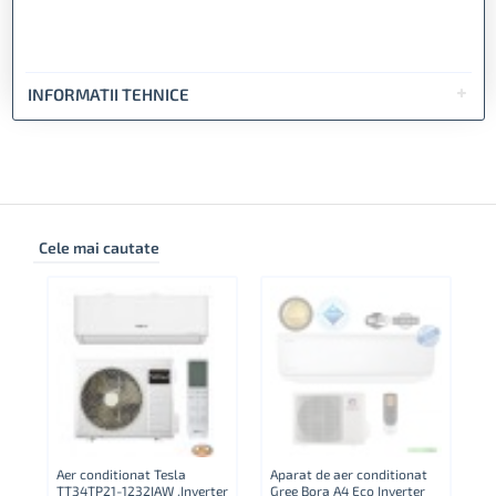
INFORMATII TEHNICE
Cele mai cautate
Aer conditionat Tesla
Aparat de aer conditionat
Ap
TT34TP21-1232IAW ,Inverter
Gree Bora A4 Eco Inverter
Co