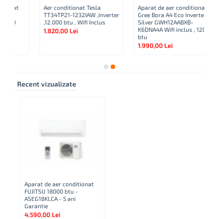
Aer conditionat Tesla
Aparat de aer conditionat
Ap
TT34TP21-1232IAW ,Inverter
Gree Bora A4 Eco Inverter
Co
,12.000 btu , Wifi Inclus
Silver GWH12AABXB-
A
K6DNA4A Wifi inclus , 12000
NG
1.820,00 Lei
btu
Bt
1.990,00 Lei
2.
Recent vizualizate
Aparat de aer conditionat
FUJITSU 18000 btu -
ASEG18KLCA - 5 ani
Garantie
4.590,00 Lei