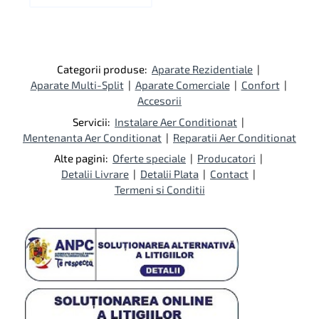
Categorii produse:
Aparate Rezidentiale
|
Aparate Multi-Split
|
Aparate Comerciale
|
Confort
|
Accesorii
Servicii:
Instalare Aer Conditionat
|
Mentenanta Aer Conditionat
|
Reparatii Aer Conditionat
Alte pagini:
Oferte speciale
|
Producatori
|
Detalii Livrare
|
Detalii Plata
|
Contact
|
Termeni si Conditii