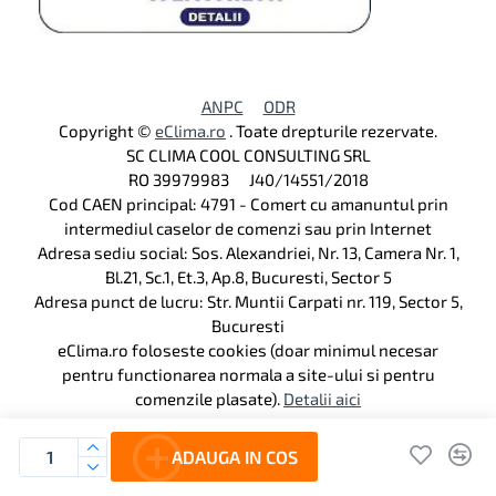
ANPC
ODR
Copyright ©
eClima.ro
. Toate drepturile rezervate.
SC CLIMA COOL CONSULTING SRL
RO 39979983 J40/14551/2018
Cod CAEN principal: 4791 - Comert cu amanuntul prin
intermediul caselor de comenzi sau prin Internet
Adresa sediu social: Sos. Alexandriei, Nr. 13, Camera Nr. 1,
Bl.21, Sc.1, Et.3, Ap.8, Bucuresti, Sector 5
Adresa punct de lucru: Str. Muntii Carpati nr. 119, Sector 5,
Bucuresti
eClima.ro foloseste cookies (doar minimul necesar
pentru functionarea normala a site-ului si pentru
comenzile plasate).
Detalii aici
ADAUGA IN COS