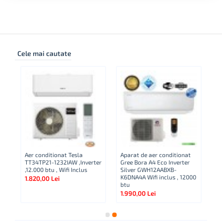
Cele mai cautate
Aer conditionat Tesla
Aparat de aer conditionat
Ap
TT34TP21-1232IAW ,Inverter
Gree Bora A4 Eco Inverter
Co
,12.000 btu , Wifi Inclus
Silver GWH12AABXB-
A
K6DNA4A Wifi inclus , 12000
NG
1.820,00 Lei
btu
Bt
1.990,00 Lei
2.