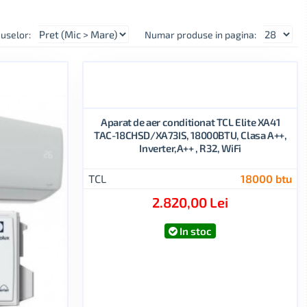
uselor:
Numar produse in pagina:
Aparat de aer conditionat TCL Elite XA41
TAC-18CHSD/XA73IS, 18000BTU, Clasa A++,
Inverter,A++ , R32, WiFi
TCL
18000 btu
2.820,00 Lei
In stoc