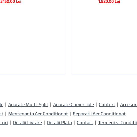
3.150,00 Lei
1.820,00 Lei
le
|
Aparate Multi-Split
|
Aparate Comerciale
|
Confort
|
Accesor
at
|
Mentenanta Aer Conditionat
|
Reparatii Aer Conditionat
tori
|
Detalii Livrare
|
Detalii Plata
|
Contact
|
Termeni si Conditi