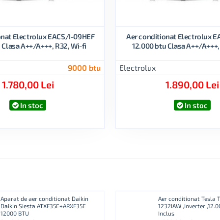
onat Electrolux EACS/I-09HEF
Aer conditionat Electrolux 
 Clasa A++/A+++, R32, Wi-fi
12.000 btu Clasa A++/A+++, 
9000 btu
Electrolux
1.780,00 Lei
1.890,00 Lei
In stoc
In stoc
Aparat de aer conditionat Daikin
Aer conditionat Tesla
Daikin Siesta ATXF35E+ARXF35E
1232IAW ,Inverter ,12.00
12000 BTU
Inclus