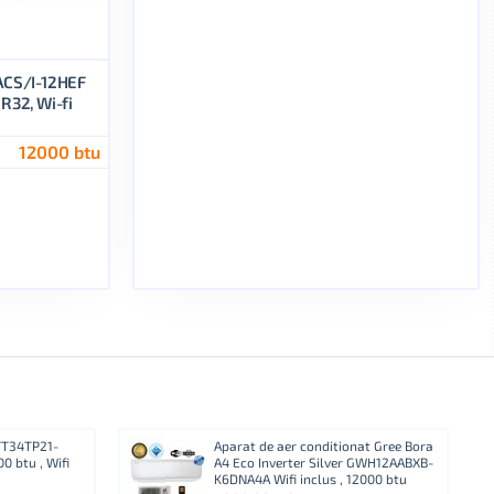
EACS/I-12HEF
R32, Wi-fi
12000 btu
 TT34TP21-
Aparat de aer conditionat Gree Bora
0 btu , Wifi
A4 Eco Inverter Silver GWH12AABXB-
K6DNA4A Wifi inclus , 12000 btu