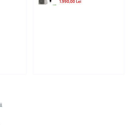
1.990,00 Lei
ii
i