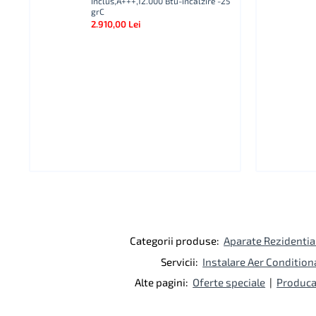
Inclus,A+++,12.000 Btu-incalzire -25
grC
2.910,00 Lei
Categorii produse:
Aparate Rezidentia
Servicii:
Instalare Aer Condition
Alte pagini:
Oferte speciale
|
Produca