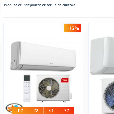
Produse ce indeplinesc criteriile de cautare
-16 %
07
22
41
37