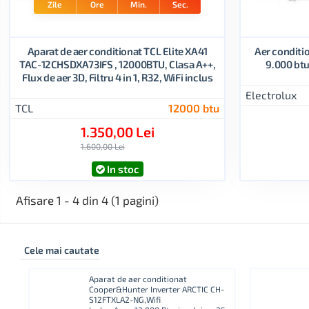
Zile
Ore
Min.
Sec.
Aparat de aer conditionat TCL Elite XA41
Aer conditi
TAC-12CHSDXA73IFS , 12000BTU, Clasa A++,
9.000 btu
Flux de aer 3D, Filtru 4 in 1, R32, WiFi inclus
Electrolux
TCL
12000 btu
1.350,00 Lei
1.600,00 Lei
In stoc
Afisare 1 - 4 din 4 (1 pagini)
Cele mai cautate
ra
Aparat de aer conditionat
B-
Cooper&Hunter Inverter ARCTIC CH-
S12FTXLA2-NG,Wifi