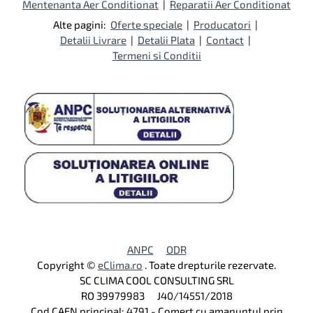
Mentenanta Aer Conditionat
|
Reparatii Aer Conditionat
Alte pagini:
Oferte speciale
|
Producatori
|
Detalii Livrare
|
Detalii Plata
|
Contact
|
Termeni si Conditii
ANPC
ODR
Copyright ©
eClima.ro
. Toate drepturile rezervate.
SC CLIMA COOL CONSULTING SRL
RO 39979983 J40/14551/2018
Cod CAEN principal: 4791 - Comert cu amanuntul prin