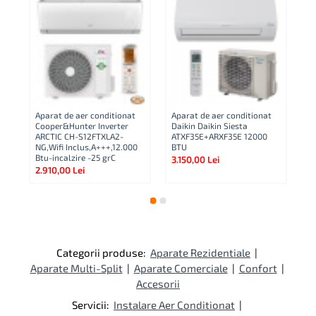
Aparat de aer conditionat
Aparat de aer conditionat
Ae
Cooper&Hunter Inverter
Daikin Daikin Siesta
TT
ARCTIC CH-S12FTXLA2-
ATXF35E+ARXF35E 12000
,1
00
NG,Wifi Inclus,A+++,12.000
BTU
1.
Btu-incalzire -25 grC
3.150,00 Lei
2.910,00 Lei
Categorii produse:
Aparate Rezidentiale
|
Aparate Multi-Split
|
Aparate Comerciale
|
Confort
|
Accesorii
Servicii:
Instalare Aer Conditionat
|