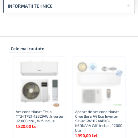
INFORMATII TEHNICE
Cele mai cautate
Aer conditionat Tesla
Aparat de aer conditionat
Ap
TT34TP21-1232IAW ,Inverter
Gree Bora A4 Eco Inverter
Co
,12.000 btu , Wifi Inclus
Silver GWH12AABXB-
A
K6DNA4A Wifi inclus , 12000
NG
1.820,00 Lei
btu
Bt
1.990,00 Lei
2.